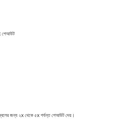
৫০x পেআউট
িম্বলের জন্য ২x থেকে ৫x পর্যন্ত পেআউট দেয়।