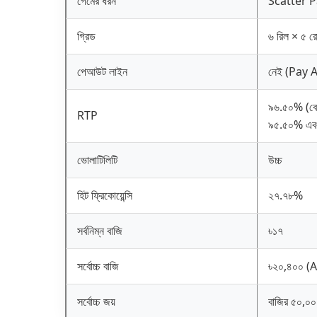
গেমের ধরন
Scatter Pay
গ্রিড
৬ রিল × ৫ র
পেআউট লাইন
নেই (Pay A
৯৬.৫০% (বেস
RTP
৯৫.৫০% এবং 
ভোলাটিলিটি
উচ্চ
হিট ফ্রিকোয়েন্সি
২৭.৭৮%
সর্বনিম্ন বাজি
৳১৭
সর্বোচ্চ বাজি
৳২০,৪০০ (A
সর্বোচ্চ জয়
বাজির ৫০,০