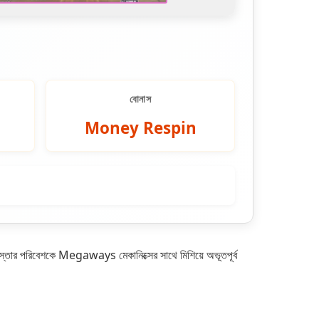
বোনাস
Money Respin
ার পরিবেশকে Megaways মেকানিক্সের সাথে মিশিয়ে অভূতপূর্ব