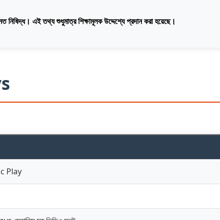
 নিষিদ্ধ। এই তথ্য শুধুমাত্র শিক্ষামূলক উদ্দেশ্যে প্রদান করা হয়েছে।
ys
অনলাইনে খেলুন
ক্যাসিনো সাইট
c Play
৫