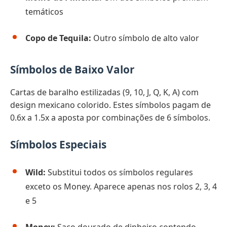
temáticos
Copo de Tequila:
Outro símbolo de alto valor
Símbolos de Baixo Valor
Cartas de baralho estilizadas (9, 10, J, Q, K, A) com
design mexicano colorido. Estes símbolos pagam de
0.6x a 1.5x a aposta por combinações de 6 símbolos.
Símbolos Especiais
Wild:
Substitui todos os símbolos regulares
exceto os Money. Aparece apenas nos rolos 2, 3, 4
e 5
Money:
Saco dourado de dinheiro contendo