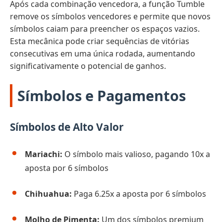
Após cada combinação vencedora, a função Tumble
remove os símbolos vencedores e permite que novos
símbolos caiam para preencher os espaços vazios.
Esta mecânica pode criar sequências de vitórias
consecutivas em uma única rodada, aumentando
significativamente o potencial de ganhos.
Símbolos e Pagamentos
Símbolos de Alto Valor
Mariachi:
O símbolo mais valioso, pagando 10x a
aposta por 6 símbolos
Chihuahua:
Paga 6.25x a aposta por 6 símbolos
Molho de Pimenta:
Um dos símbolos premium