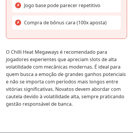
Jogo base pode parecer repetitivo
Compra de bônus cara (100x aposta)
O Chilli Heat Megaways é recomendado para
jogadores experientes que apreciam slots de alta
volatilidade com mecânicas modernas. É ideal para
quem busca a emoção de grandes ganhos potenciais
e não se importa com períodos mais longos entre
vitórias significativas. Novatos devem abordar com
cautela devido à volatilidade alta, sempre praticando
gestão responsável de banca.