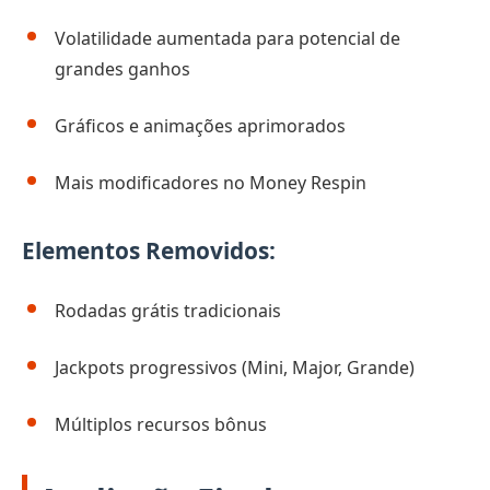
Volatilidade aumentada para potencial de
grandes ganhos
Gráficos e animações aprimorados
Mais modificadores no Money Respin
Elementos Removidos:
Rodadas grátis tradicionais
Jackpots progressivos (Mini, Major, Grande)
Múltiplos recursos bônus