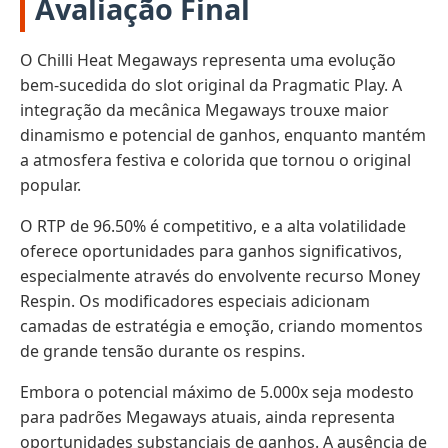
Avaliação Final
O Chilli Heat Megaways representa uma evolução
bem-sucedida do slot original da Pragmatic Play. A
integração da mecânica Megaways trouxe maior
dinamismo e potencial de ganhos, enquanto mantém
a atmosfera festiva e colorida que tornou o original
popular.
O RTP de 96.50% é competitivo, e a alta volatilidade
oferece oportunidades para ganhos significativos,
especialmente através do envolvente recurso Money
Respin. Os modificadores especiais adicionam
camadas de estratégia e emoção, criando momentos
de grande tensão durante os respins.
Embora o potencial máximo de 5.000x seja modesto
para padrões Megaways atuais, ainda representa
oportunidades substanciais de ganhos. A ausência de