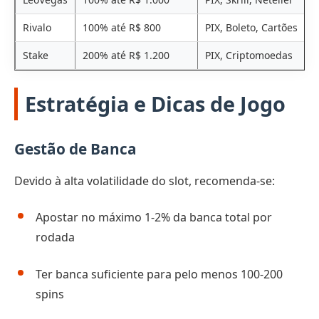
Rivalo
100% até R$ 800
PIX, Boleto, Cartões
Stake
200% até R$ 1.200
PIX, Criptomoedas
Estratégia e Dicas de Jogo
Gestão de Banca
Devido à alta volatilidade do slot, recomenda-se:
Apostar no máximo 1-2% da banca total por
rodada
Ter banca suficiente para pelo menos 100-200
spins