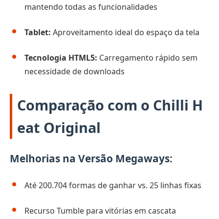
mantendo todas as funcionalidades
Tablet:
Aproveitamento ideal do espaço da tela
Tecnologia HTML5:
Carregamento rápido sem
necessidade de downloads
Comparação com o Chilli H
eat Original
Melhorias na Versão Megaways:
Até 200.704 formas de ganhar vs. 25 linhas fixas
Recurso Tumble para vitórias em cascata