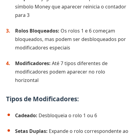
símbolo Money que aparecer reinicia o contador
para 3
Rolos Bloqueados:
Os rolos 1 e 6 começam
bloqueados, mas podem ser desbloqueados por
modificadores especiais
Modificadores:
Até 7 tipos diferentes de
modificadores podem aparecer no rolo
horizontal
Tipos de Modificadores:
Cadeado:
Desbloqueia o rolo 1 ou 6
Setas Duplas:
Expande o rolo correspondente ao