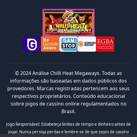
© 2024 Análise Chilli Heat Megaways. Todas as
informações são baseadas em dados públicos dos
provedores. Marcas registradas pertencem aos seus
respectivos proprietários. Conteúdo educacional
sobre jogos de cassino online regulamentados no
Brasil.
Jogo Responsável: Estabeleça limites de tempo e dinheiro antes de
jogar. Nunca persiga perdas e lembre-se de que jogos de cassino