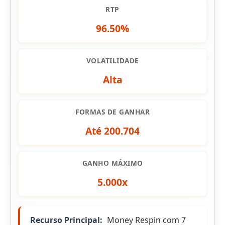
RTP
96.50%
VOLATILIDADE
Alta
FORMAS DE GANHAR
Até 200.704
GANHO MÁXIMO
5.000x
Recurso Principal:
Money Respin com 7