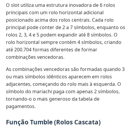
O slot utiliza uma estrutura inovadora de 6 rolos
principais com um rolo horizontal adicional
posicionado acima dos rolos centrais. Cada rolo
principal pode conter de 2 a 7 símbolos, enquanto os
rolos 2, 3, 4 e 5 podem expandir até 8 símbolos. O
rolo horizontal sempre contém 4 símbolos, criando
até 200.704 formas diferentes de formar
combinações vencedoras.
As combinações vencedoras são formadas quando 3
ou mais símbolos idênticos aparecem em rolos
adjacentes, começando do rolo mais à esquerda. O
símbolo do mariachi paga com apenas 2 símbolos,
tornando-o o mais generoso da tabela de
pagamentos.
Função Tumble (Rolos Cascata)