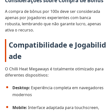
Considerações sobre Compra de Bônus
A compra de bônus por 100x deve ser considerada
apenas por jogadores experientes com banca
robusta, lembrando que não garante lucro, apenas
ativa o recurso.
Compatibilidade e Jogabilid
ade
O Chilli Heat Megaways é totalmente otimizado para
diferentes dispositivos:
Desktop:
Experiência completa em navegadores
modernos
Mobile:
Interface adaptada para touchscreen,